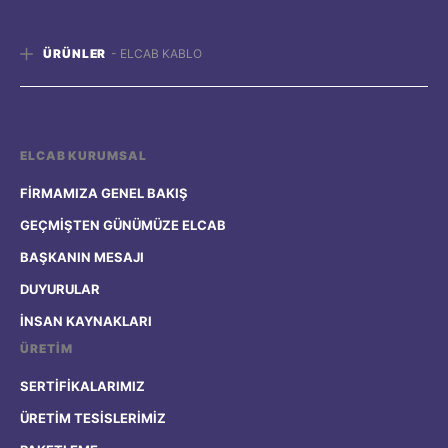
ÜRÜNLER
- ELCAB KABLO
KABLO ÇEŞITLERI
ELCAB KURUMSAL
FIŞLI KABLOLAR
FİRMAMIZA GENEL BAKIŞ
PROFIL ÇEŞITLERI
GEÇMİŞTEN GÜNÜMÜZE ELCAB
ÜTÜ KORDONU
BAŞKANIN MESAJI
DUYURULAR
KABLO GRUPLAMA
İNSAN KAYNAKLARI
SILIKON MAKARON
ÜRETİM
SERTİFİKALARIMIZ
BASKI CONTA
ÜRETİM TESİSLERİMİZ
SILIKON CONTA